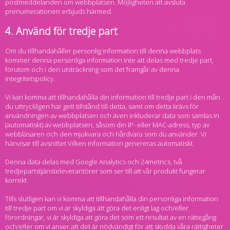
postmeddelanden om webbplatsen. Möjligheten att avsluta
prenumerationen erbjuds härmed.
4. Använd för tredje part
Om du tillhandahåller personlig information till denna webbplats
kommer denna personliga information inte att delas med tredje part,
förutom och i den utsträckning som det framgår av denna
integritetspolicy.
Vi kan komma att tillhandahålla din information till tredje part i den mån
du uttryckligen har gett tillstånd till detta, samt om detta krävs för
användningen av webbplatsen och även inkluderar data som samlas in
(automatiskt) av webbplatsen, såsom din IP- eller MAC-adress, typ av
webbläsaren och den mjukvara och hårdvara som du använder. Vi
hänvisar till avsnittet Vilken information genereras automatiskt.
Denna data delas med Google Analytics och 24metrics, två
tredjepartstjänsteleverantörer som ser till att vår produkt fungerar
korrekt.
Tills slutligen kan vi komma att tillhandahålla din personliga information
till tredje part om vi är skyldiga att göra det enligt lag och/eller
förordningar, vi är skyldiga att göra det som ett resultat av en rättegång
och/eller om vi anser att det är nödvändigt för att skydda våra rättigheter