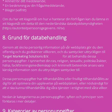
* Ämnet för ditt meddelande;
* En beskrivning av din fråga/meddelande;
* Bilagor (valfritt)
Om du har ett klagomål om hur vi hanterar din förfrågan kan du lämna in
ett klagomål om detta till den nederländska dataskyddsmyndigheten
(https://autoriteitpersoonsgegevens. nl/sv).
8. Grund för databehandling
Genom att skicka personlig information på vår webbplats gör du den
offentlig och du godkänner villkoren, och du samtycker uttryckligen till
för att behandla dessa
personuppgifter. I synnerhet din ras, religion, sexualliv, politiska åsikter,
hälsa, fackföreningsmedlemskap och kriminellt beteende anses vara
känslig information som du uttryckligen samtycker till.
Dessa personuppgifter har tillhandahållits eller frivilligt tillhandahållits av
dig för att optimera din upplevelse på webbplatsen, eller nödvändigt för
att vi ska kunna tillhandahålla dig våra tjänster i enlighet med våra villkor.
Nedan är kategorierna av personuppgifter, syften och principer som
förklaras i mer detaljer.
9. Kategorier av personuppgifter