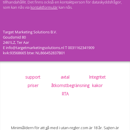
tillhandahållit. Det finns också en kontaktperson för dataskyddsfrågor,
som kan nås via
kontaktformulär
kan nås.
support
avtal
Integritet
priser
åtkomstbegränsning
kakor
RTA
Minimiåldern för att gå med i utan-regler.com är 18 år. Sajten är