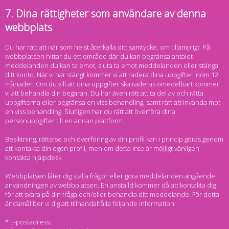
7. Dina rättigheter som användare av denna
webbplats
Du har rätt att när som helst återkalla ditt samtycke, om tillämpligt. På
webbplatsen hittar du ett område där du kan begränsa antalet
meddelanden du kan ta emot, sluta ta emot meddelanden eller stänga
ditt konto. När vi har stängt kommer vi att radera dina uppgifter inom 12
månader. Om du vill att dina uppgifter ska raderas omedelbart kommer
vi att behandla din begäran. Du har även rätt att ta del av och rätta
uppgifterna eller begränsa en viss behandling, samt rätt att invända mot
en viss behandling. Slutligen har du rätt att överföra dina
personuppgifter till en annan plattform.
Besiktning, rättelse och överföring av din profil kan i princip göras genom
att kontakta din egen profil, men om detta inte är möjligt vänligen
kontakta hjälpdesk.
Webbplatsen låter dig ställa frågor eller göra meddelanden angående
användningen av webbplatsen. En anställd kommer då att kontakta dig
för att svara på din fråga och/eller behandla ditt meddelande. För detta
ändamål ber vi dig att tillhandahålla följande information:
* E-postadress;