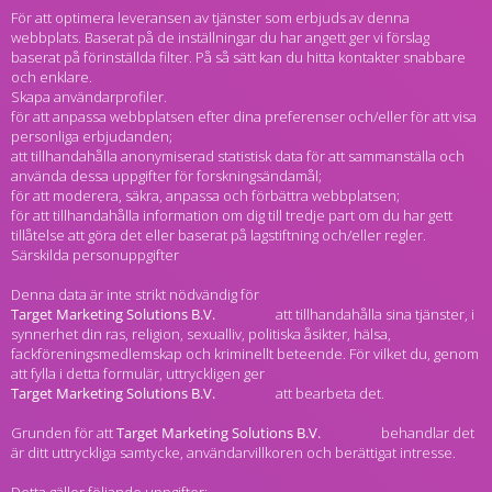
För att optimera leveransen av tjänster som erbjuds av denna
webbplats. Baserat på de inställningar du har angett ger vi förslag
baserat på förinställda filter. På så sätt kan du hitta kontakter snabbare
och enklare.
Skapa användarprofiler.
för att anpassa webbplatsen efter dina preferenser och/eller för att visa
personliga erbjudanden;
att tillhandahålla anonymiserad statistisk data för att sammanställa och
använda dessa uppgifter för forskningsändamål;
för att moderera, säkra, anpassa och förbättra webbplatsen;
för att tillhandahålla information om dig till tredje part om du har gett
tillåtelse att göra det eller baserat på lagstiftning och/eller regler.
Särskilda personuppgifter
Denna data är inte strikt nödvändig för
att tillhandahålla sina tjänster, i
synnerhet din ras, religion, sexualliv, politiska åsikter, hälsa,
fackföreningsmedlemskap och kriminellt beteende. För vilket du, genom
att fylla i detta formulär, uttryckligen ger
att bearbeta det.
Grunden för att
behandlar det
är ditt uttryckliga samtycke, användarvillkoren och berättigat intresse.
Detta gäller följande uppgifter: