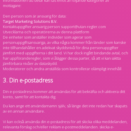
Informationen du delar kan tas emot av följande kategorier av
mottagare:
Den person som är ansvarig för data:
Kontaktuppgifter ansvarig person support@utan-regler.com
Utvecklarna och operatörerna av denna plattform
De enheter som anställer individer som agerar som
personuppgiftsansvariga, av vilka några kommer från länder som kanske
inte tillhandahåller en adekvat skyddsnivå för dina personuppgifter
jämfört med uppgifterna i ditt land. Vi har dock ingått bindande avtal, och
har uppföranderegler, som vi ålägger dessa parter, så att vi kan iaktta
jämförbara nivåer av dataskydd.
Moderatorer och andra anställda som kontrollerar olämpligt innehåll
3. Din e-postadress
Din e-postadress kommer att användas för att bekräfta och aktivera ditt
konto, samt för att kontakta dig.
Du kan ange ett användarnamn själv, så länge det inte redan har skapats
av en annan användare.
Vi kan också använda din e-postadress för att skicka olika meddelanden,
relevanta förslag och/eller reklam e-postmeddelanden. skicka e-